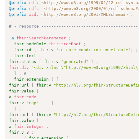
@prefix
rdf
:
<
http://www.w3.org/1999/02/22-rdf-synta
@prefix
rdfs
:
<
http://www.w3.org/2000/01/rdf-schema#
@prefix
xsd
:
<
http://www.w3.org/2001/XMLSchema#
>
.
# - resource ---------------------------------------
a
fhir
:
SearchParameter
;
fhir
:
nodeRole
fhir
:
treeRoot
;
fhir
:
id
[
fhir
:
v
"ie-core-condition-onset-date"
]
;
fhir
:
text
[
fhir
:
status
[
fhir
:
v
"generated"
]
;
fhir
:
div
"<div xmlns=\"http://www.w3.org/1999/xhtml\
]
;
# 
fhir
:
extension
(
[
fhir
:
url
[
fhir
:
v
"http://hl7.org/fhir/StructureDefi
fhir
:
value
[
a
fhir
:
code
;
fhir
:
v
"cgp"
]
]
[
fhir
:
url
[
fhir
:
v
"http://hl7.org/fhir/StructureDefi
fhir
:
value
[
a
fhir
:
integer
;
fhir
:
v
3
;
(
fhir
:
extension
[