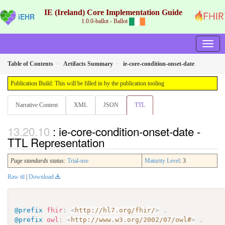
IE (Ireland) Core Implementation Guide
iEHR
1.0.0-ballot - Ballot
Table of Contents
Artifacts Summary
ie-core-condition-onset-date
Publication Build: This will be filled in by the publication tooling
Narrative Content
XML
JSON
TTL
: ie-core-condition-onset-date -
TTL Representation
Page standards status:
Trial-use
Maturity Level
: 3
Raw ttl
|
Download
@prefix
fhir
:
<
http://hl7.org/fhir/
>
.
@prefix
owl
:
<
http://www.w3.org/2002/07/owl#
>
.