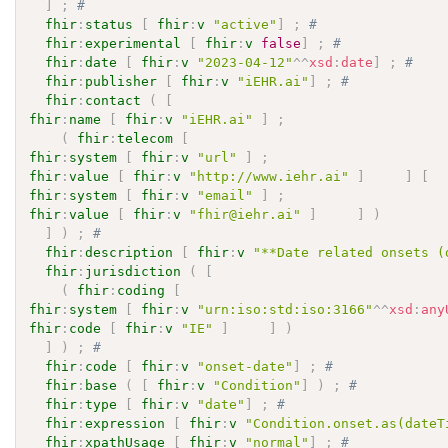
]
;
# 
fhir
:
status
[
fhir
:
v
"active"
]
;
# 
fhir
:
experimental
[
fhir
:
v
false
]
;
# 
fhir
:
date
[
fhir
:
v
"2023-04-12"
^^
xsd
:
date
]
;
# 
fhir
:
publisher
[
fhir
:
v
"iEHR.ai"
]
;
# 
fhir
:
contact
(
[
fhir
:
name
[
fhir
:
v
"iEHR.ai"
]
;
(
fhir
:
telecom
[
fhir
:
system
[
fhir
:
v
"url"
]
;
fhir
:
value
[
fhir
:
v
"http://www.iehr.ai"
]
]
[
fhir
:
system
[
fhir
:
v
"email"
]
;
fhir
:
value
[
fhir
:
v
"fhir@iehr.ai"
]
]
)
]
)
;
# 
fhir
:
description
[
fhir
:
v
"**Date related onsets (
fhir
:
jurisdiction
(
[
(
fhir
:
coding
[
fhir
:
system
[
fhir
:
v
"urn:iso:std:iso:3166"
^^
xsd
:
any
fhir
:
code
[
fhir
:
v
"IE"
]
]
)
]
)
;
# 
fhir
:
code
[
fhir
:
v
"onset-date"
]
;
# 
fhir
:
base
(
[
fhir
:
v
"Condition"
]
)
;
# 
fhir
:
type
[
fhir
:
v
"date"
]
;
# 
fhir
:
expression
[
fhir
:
v
"Condition.onset.as(dateT
fhir
:
xpathUsage
[
fhir
:
v
"normal"
]
;
# 