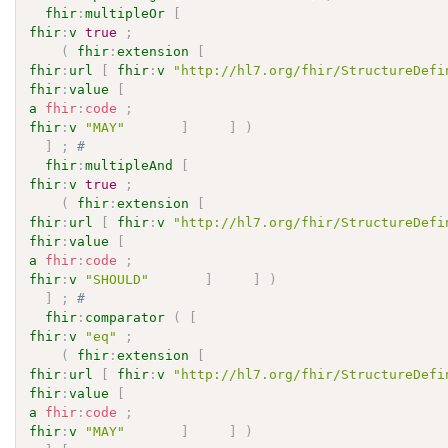
fhir
:
multipleOr
[
fhir
:
v
true
;
(
fhir
:
extension
[
fhir
:
url
[
fhir
:
v
"http://hl7.org/fhir/StructureDefi
fhir
:
value
[
a
fhir
:
code
;
fhir
:
v
"MAY"
]
]
)
]
;
# 
fhir
:
multipleAnd
[
fhir
:
v
true
;
(
fhir
:
extension
[
fhir
:
url
[
fhir
:
v
"http://hl7.org/fhir/StructureDefi
fhir
:
value
[
a
fhir
:
code
;
fhir
:
v
"SHOULD"
]
]
)
]
;
# 
fhir
:
comparator
(
[
fhir
:
v
"eq"
;
(
fhir
:
extension
[
fhir
:
url
[
fhir
:
v
"http://hl7.org/fhir/StructureDefi
fhir
:
value
[
a
fhir
:
code
;
fhir
:
v
"MAY"
]
]
)