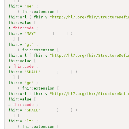
]
[
fhir
:
v
"ne"
;
(
fhir
:
extension
[
fhir
:
url
[
fhir
:
v
"http://hl7.org/fhir/StructureDefi
fhir
:
value
[
a
fhir
:
code
;
fhir
:
v
"MAY"
]
]
)
]
[
fhir
:
v
"gt"
;
(
fhir
:
extension
[
fhir
:
url
[
fhir
:
v
"http://hl7.org/fhir/StructureDefi
fhir
:
value
[
a
fhir
:
code
;
fhir
:
v
"SHALL"
]
]
)
]
[
fhir
:
v
"ge"
;
(
fhir
:
extension
[
fhir
:
url
[
fhir
:
v
"http://hl7.org/fhir/StructureDefi
fhir
:
value
[
a
fhir
:
code
;
fhir
:
v
"SHALL"
]
]
)
]
[
fhir
:
v
"lt"
;
(
fhir
:
extension
[