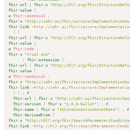
fhir
:
url
[
fhir
:
v
"http://hl7.org/fhir/StructureDefi
fhir
:
value
[
a
fhir
:
canonical
;
fhir
:
v
"http://iehr.ai/fhir/ie/core/ImplementationGu
fhir
:
link
<
http://iehr.ai/fhir/ie/core/Implementatio
]
[
fhir
:
url
[
fhir
:
v
"http://hl7.org/fhir/StructureDefi
fhir
:
value
[
a
fhir
:
code
;
fhir
:
v
"trial-use"
;
(
fhir
:
extension
[
fhir
:
url
[
fhir
:
v
"http://hl7.org/fhir/StructureDefi
fhir
:
value
[
a
fhir
:
canonical
;
fhir
:
v
"http://iehr.ai/fhir/ie/core/ImplementationGu
fhir
:
link
<
http://iehr.ai/fhir/ie/core/Implementatio
]
)
;
# 
fhir
:
url
[
fhir
:
v
"http://iehr.ai/fhir/ie/core/Sea
fhir
:
version
[
fhir
:
v
"1.0.0-ballot"
]
;
# 
fhir
:
name
[
fhir
:
v
"IECoreConditionOnsetDate"
]
;
#
fhir
:
derivedFrom
[
fhir
:
v
"http://hl7.org/fhir/SearchParameter/Conditio
fhir
:
link
<
http://hl7.org/fhir/SearchParameter/Condi