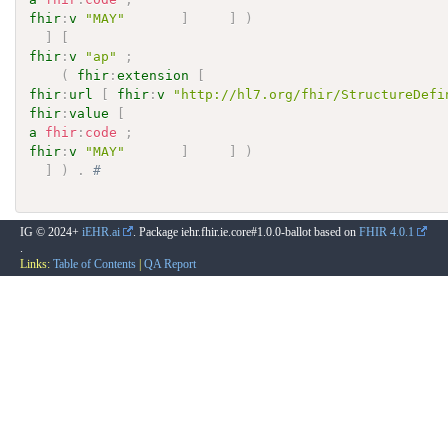
fhir
:
v
"MAY"
]
]
)
]
[
fhir
:
v
"ap"
;
(
fhir
:
extension
[
fhir
:
url
[
fhir
:
v
"http://hl7.org/fhir/StructureDefi
fhir
:
value
[
a
fhir
:
code
;
fhir
:
v
"MAY"
]
]
)
]
)
.
# 
IG © 2024+
iEHR.ai
. Package iehr.fhir.ie.core#1.0.0-ballot based on
FHIR 4.0.1
.
Links:
Table of Contents
|
QA Report