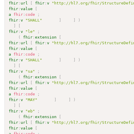
fhir
:
url
[
fhir
:
v
"http://hl7.org/fhir/StructureDefi
fhir
:
value
[
a
fhir
:
code
;
fhir
:
v
"SHALL"
]
]
)
]
[
fhir
:
v
"le"
;
(
fhir
:
extension
[
fhir
:
url
[
fhir
:
v
"http://hl7.org/fhir/StructureDefi
fhir
:
value
[
a
fhir
:
code
;
fhir
:
v
"SHALL"
]
]
)
]
[
fhir
:
v
"sa"
;
(
fhir
:
extension
[
fhir
:
url
[
fhir
:
v
"http://hl7.org/fhir/StructureDefi
fhir
:
value
[
a
fhir
:
code
;
fhir
:
v
"MAY"
]
]
)
]
[
fhir
:
v
"eb"
;
(
fhir
:
extension
[
fhir
:
url
[
fhir
:
v
"http://hl7.org/fhir/StructureDefi
fhir
:
value
[
a
fhir
:
code
;